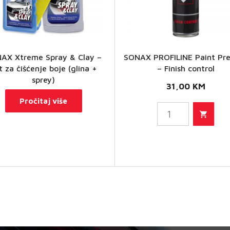
SONAX
AX Xtreme Spray & Clay –
SONAX PROFILINE Paint Pr
PROFILINE
t za čišćenje boje (glina +
– Finish control
sprey)
Paint
31,00
KM
Prepare -
Pročitaj više
Finish
control
količina