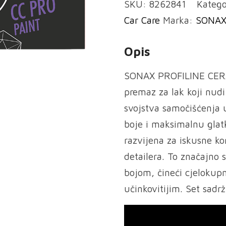
SKU:
8262841
Katego
coating
Car Care
Marka:
SONAX
PRO
50ml
Opis
količina
SONAX PROFILINE CERA
premaz za lak koji nudi
svojstva samočišćenja u
boje i maksimalnu glat
razvijena za iskusne ko
detailera. To značajno
bojom, čineći cjelokupn
učinkovitijim. Set sadr