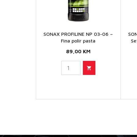
SONAX PROFILINE NP 03-06 –
SON
SONAX
Fina polir pasta
Se
PROFILINE
89,00
KM
NP 03-06
- Fina
polir pasta
količina