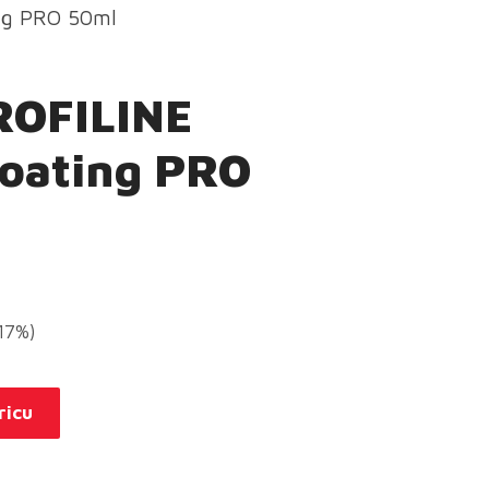
ng PRO 50ml
ROFILINE
coating PRO
(17%)
ricu