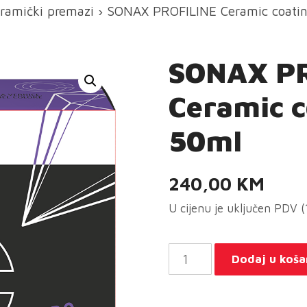
ramički premazi
› SONAX PROFILINE Ceramic coati
SONAX P
Ceramic 
50ml
240,00
KM
U cijenu je uključen PDV 
SONAX
Dodaj u koša
PROFILINE
Ceramic