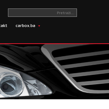
takt
carbox.ba