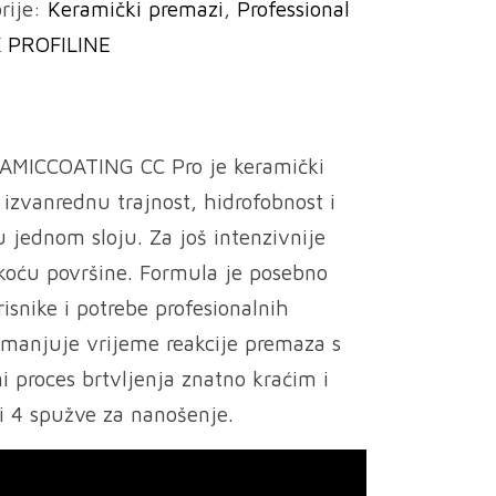
rije:
Keramički premazi
,
Professional
 PROFILINE
MICCOATING CC Pro je keramički
 izvanrednu trajnost, hidrofobnost i
 jednom sloju. Za još intenzivnije
koću površine. Formula je posebno
risnike i potrebe profesionalnih
 smanjuje vrijeme reakcije premaza s
i proces brtvljenja znatno kraćim i
ži 4 spužve za nanošenje.