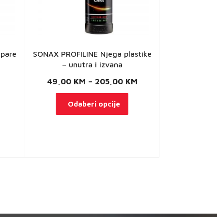
epare
SONAX PROFILINE Njega plastike
– unutra i izvana
Raspon
49,00
KM
–
205,00
KM
cijena:
Ovaj
Odaberi opcije
od
proizvod
49,00 KM
ima
do
više
205,00 KM
varijanti.
Opcije
se
mogu