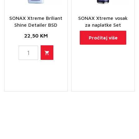
SONAX Xtreme Briliant
SONAX Xtreme vosak
Shine Detailer BSD
za naplatke Set
22,50
KM
Pročitaj više
SONAX
Xtreme
Briliant
Shine
Detailer
BSD
količina