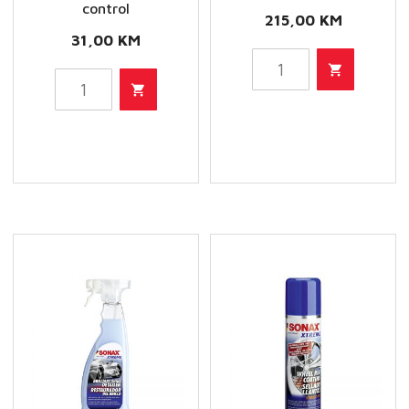
control
215,00
KM
31,00
KM
SONAX
SONAX
PROFILINE
PROFILINE
CeramicCoating
Paint
CC36
Prepare
količina
-
Finish
control
količina