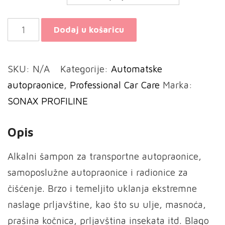
SONAX
Dodaj u košaricu
Otapalo
za
SKU:
N/A
Kategorije:
Automatske
prljavštinu
autopraonice
,
Professional Car Care
Marka:
/
SONAX PROFILINE
Sredstvo
za
Opis
čišćenje
RADIONICA
Alkalni šampon za transportne autopraonice,
količina
samoposlužne autopraonice i radionice za
čišćenje. Brzo i temeljito uklanja ekstremne
naslage prljavštine, kao što su ulje, masnoća,
prašina kočnica, prljavština insekata itd. Blago