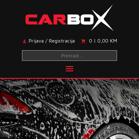
Skip
to
content
Prijava / Registracija
0 | 0,00 KM
Toggle main menu visibi