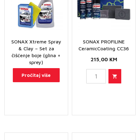
SONAX Xtreme Spray
SONAX PROFILINE
& Clay – Set za
CeramicCoating CC36
čišćenje boje (glina +
215,00
KM
sprey)
SONAX
Pročitaj više
PROFILINE
CeramicCoating
CC36
količina