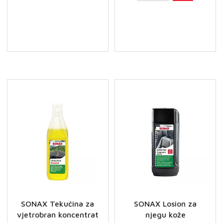
Xtreme
čistač
kokpita
Matt
Effect
količina
SONAX Tekućina za
SONAX Losion za
vjetrobran koncentrat
njegu kože