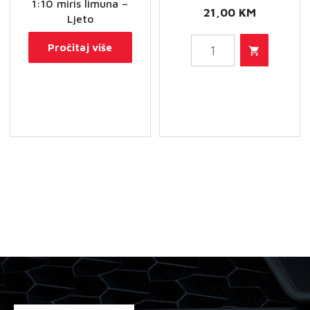
1:10 miris limuna –
21,00
KM
Ljeto
SONAX
Pročitaj više
Losion
za
njegu
kože
količina