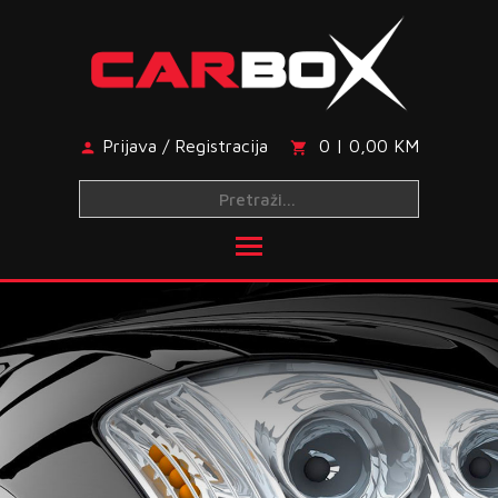
Skip
to
content
Prijava / Registracija
0 | 0,00 KM
Toggle main menu visibi