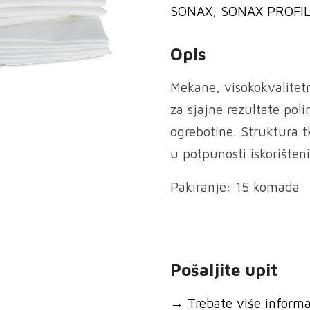
SONAX
,
SONAX PROFIL
Opis
Mekane, visokokvalitetn
za sjajne rezultate poli
ogrebotine. Struktura t
u potpunosti iskorišten
Pakiranje: 15 komada
Pošaljite upit
→
Trebate više informaci