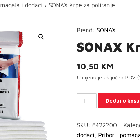
magala i dodaci
› SONAX Krpe za poliranje
Brend:
SONAX
SONAX Krp
10,50
KM
U cijenu je uključen PDV 
SONAX
Dodaj u koša
Krpe
za
SKU:
8422200
Kateg
poliranje
dodaci
,
Pribor i pomag
količina