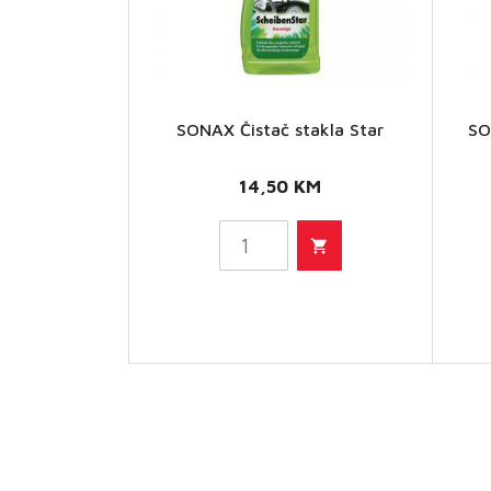
SONAX Čistač stakla Star
SO
SONAX
Čistač
14,50
KM
stakla
Star
količina