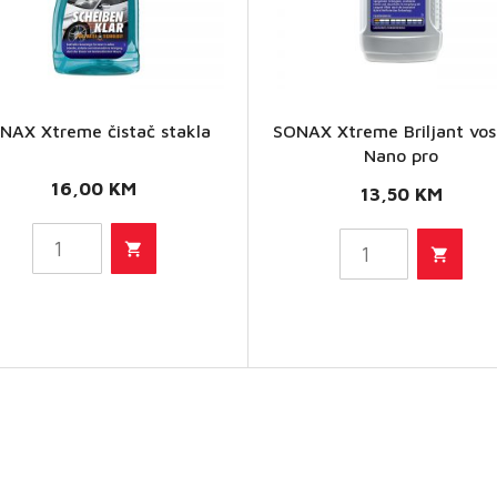
SONAX
NAX Xtreme čistač stakla
SONAX Xtreme Briljant vos
SONAX
Xtreme
Nano pro
Xtreme
16,00
KM
Briljant
13,50
KM
čistač
vosak 1
stakla
Nano
količina
pro
količina