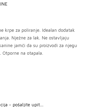
INE
e krpe za poliranje. Idealan dodatak
ranja. Nježne za lak. Ne ostavljaju
kanine jamči da su proizvodi za njegu
i. Otporne na otapala.
ja - pošaljite upit...