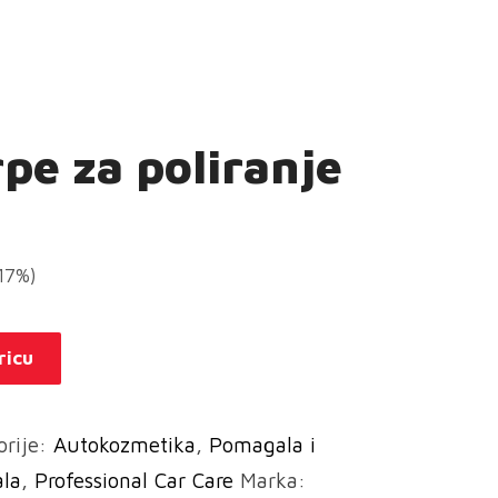
e za poliranje
(17%)
ricu
orije:
Autokozmetika
,
Pomagala i
ala
,
Professional Car Care
Marka: