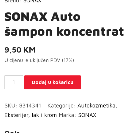
Brend:
SONAX
SONAX Auto
šampon koncentrat
9,50
KM
U cijenu je uključen PDV (17%)
SONAX
Dodaj u košaricu
Auto
šampon
SKU:
8314341
Kategorije:
Autokozmetika
,
koncentrat
Eksterijer, lak i krom
Marka:
SONAX
količina