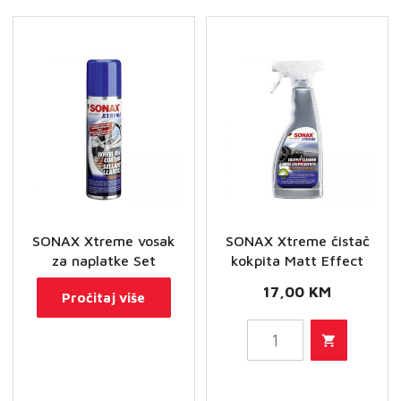
SONAX Xtreme vosak
SONAX Xtreme čistač
za naplatke Set
kokpita Matt Effect
17,00
KM
Pročitaj više
SONAX
Xtreme
čistač