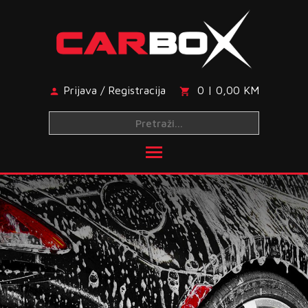
Skip
to
content
Prijava / Registracija
0 | 0,00 KM
Toggle main menu visibi