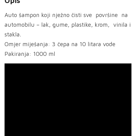
Opis
Auto šampon koji nježno čisti sve površine na
automobilu – lak, gume, plastike, krom, vinila i
stakla.
Omjer miješanja: 3 čepa na 10 litara vode
Pakiranja: 1000 ml