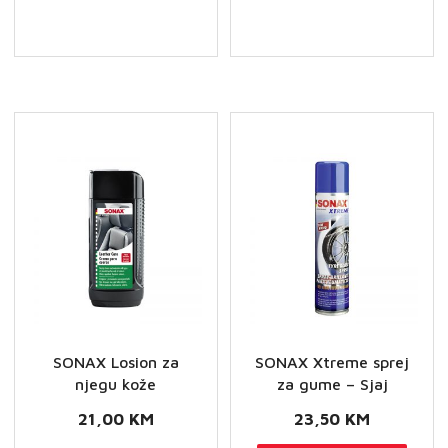
kokpita
Matt
Effect
količina
SONAX Losion za
SONAX Xtreme sprej
njegu kože
za gume – Sjaj
21,00
KM
23,50
KM