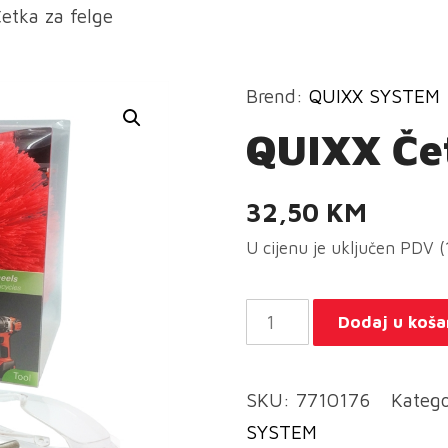
etka za felge
Brend:
QUIXX SYSTEM
QUIXX Čet
32,50
KM
U cijenu je uključen PDV 
QUIXX
Dodaj u koša
Četka
za
SKU:
7710176
Katego
felge
SYSTEM
količina