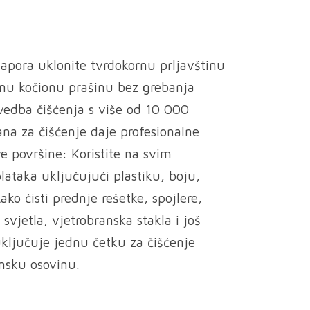
napora uklonite tvrdokornu prljavštinu
nu kočionu prašinu bez grebanja
vedba čišćenja s više od 10 000
na za čišćenje daje profesionalne
ve površine: Koristite na svim
lataka uključujući plastiku, boju,
Lako čisti prednje rešetke, spojlere,
svjetla, vjetrobranska stakla i još
ljučuje jednu četku za čišćenje
nsku osovinu.