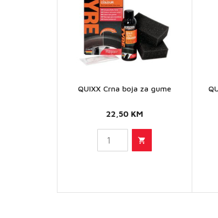
QUIXX Crna boja za gume
QU
QUIXX
Crna
22,50
KM
boja za
gume
količina