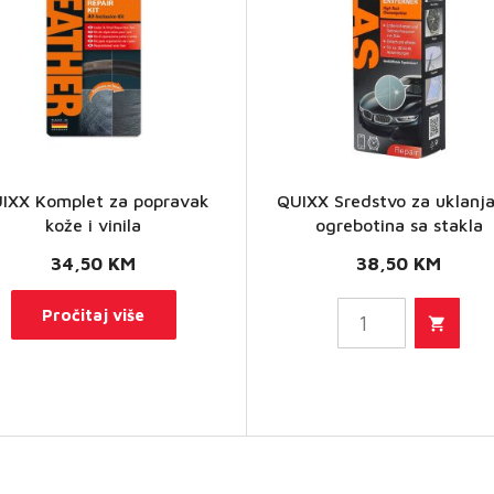
QUIXX
IXX Komplet za popravak
QUIXX Sredstvo za uklanj
Sredstvo
kože i vinila
ogrebotina sa stakla
za
34,50
KM
38,50
KM
uklanjanje
Pročitaj više
ogrebotina
sa stakla
količina