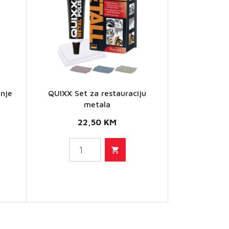
anje
QUIXX Set za restauraciju
QUIXX Set
metala
za
22,50
KM
restauraciju
metala
količina