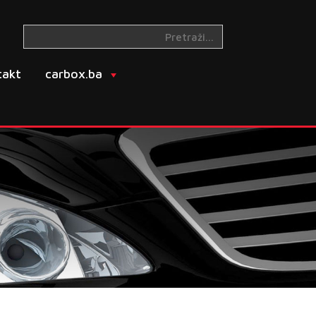
takt
carbox.ba