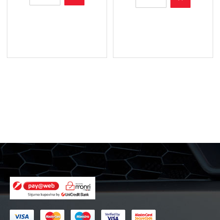
718/1
7009
Z
Z
-
-
Filter
Filter
ulja
ulja
količina
količina