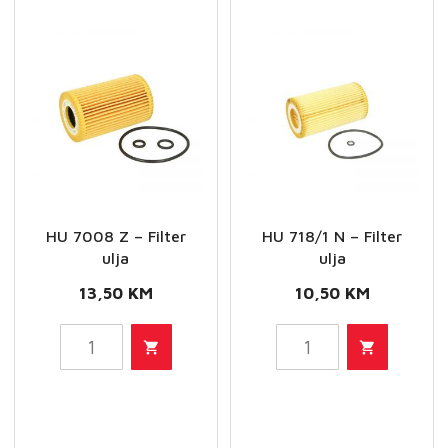
HU 7008 Z – Filter
HU 718/1 N – Filter
ulja
ulja
13,50
KM
10,50
KM
HU
HU
7008
718/1
Z
N
-
-