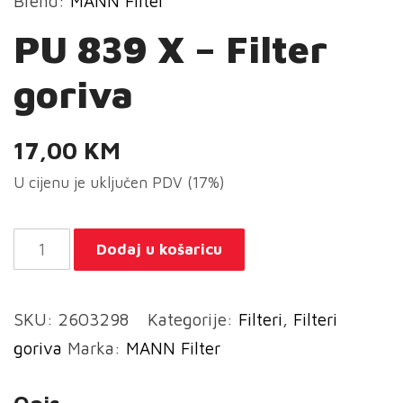
Brend:
MANN Filter
PU 839 X – Filter
goriva
17,00
KM
U cijenu je uključen PDV (17%)
PU
Dodaj u košaricu
839
X
SKU:
2603298
Kategorije:
Filteri
,
Filteri
-
goriva
Marka:
MANN Filter
Filter
goriva