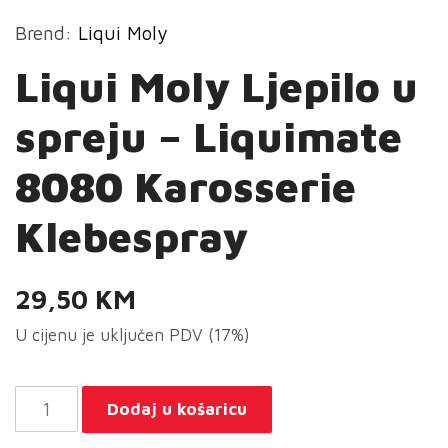
Brend:
Liqui Moly
Liqui Moly Ljepilo u
spreju – Liquimate
8080 Karosserie
Klebespray
29,50
KM
U cijenu je uključen PDV (17%)
Liqui
Dodaj u košaricu
Moly