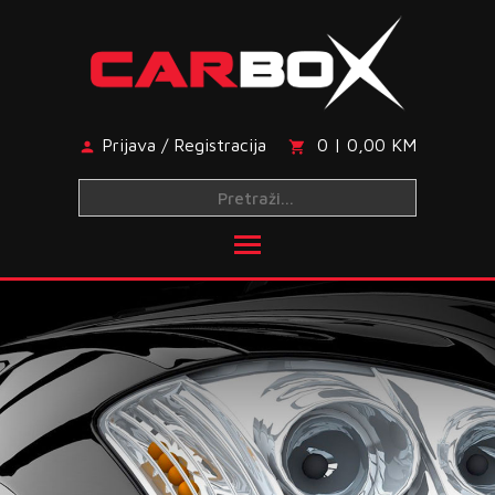
Skip
to
content
Prijava / Registracija
0 | 0,00 KM
Toggle main menu visibi