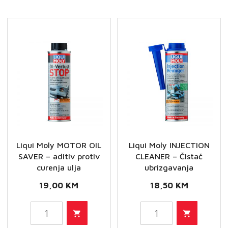
količina
Liqui Moly MOTOR OIL
Liqui Moly INJECTION
SAVER – aditiv protiv
CLEANER – Čistač
curenja ulja
ubrizgavanja
19,00
KM
18,50
KM
Liqui
Liqui
Moly
Moly