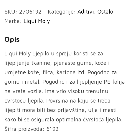
Ljepilo
SKU:
2706192
Kategorije:
Aditivi
,
Ostalo
u
Marka:
Liqui Moly
spreju
-
Opis
Liquimate
8080
Liqui Moly Ljepilo u spreju koristi se za
Karosserie
lijepljenje tkanine, pjenaste gume, kože i
Klebespray
umjetne kože, filca, kartona itd. Pogodno za
količina
gumu i metal. Pogodno i za lijepljenje PE folija
na vrata vozila.
Ima vrlo visoku trenutnu
čvrstoću ljepila. Površina na koju se treba
lijepiti mora biti bez prljavštine, ulja i masti
kako bi se osigurala optimalna čvrstoća ljepila.
Šifra proizvoda: 6192