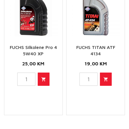
FUCHS Silkolene Pro 4
FUCHS TITAN ATF
5W40 XP
4134
25,00
KM
19,00
KM
FUCHS
FUCHS
Silkolene
TITAN
Pro
ATF
4
4134
5W40
količina
XP