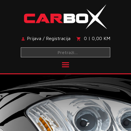
Skip
to
content
Prijava / Registracija
0 | 0,00 KM
Toggle main menu visibi