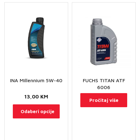
količina
INA Millennium 5W-40
FUCHS TITAN ATF
6006
13,00
KM
Pročitaj više
Ovaj
Odaberi opcije
proizvod
ima
više