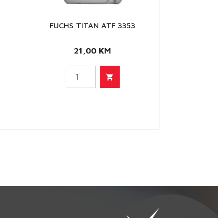
FUCHS TITAN ATF 3353
FUCHS
TITAN
Raspon
21,00
KM
ATF
cijena:
vaj
3353
od
roizvod
količina
9,50 KM
ma
do
iše
13,50 KM
arijanti.
pcije
e
mogu
dabrati
a