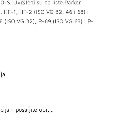
-S. Uvršteni su na liste Parker
, HF-1, HF-2 (ISO VG 32, 46 i 68) i
8 (ISO VG 32), P-69 (ISO VG 68) i P-
a...
ja - pošaljite upit...