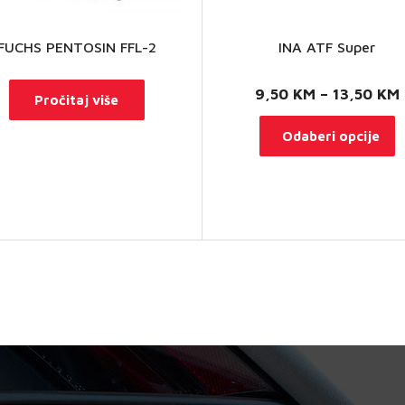
FUCHS PENTOSIN FFL-2
INA ATF Super
9,50
KM
–
13,50
KM
Pročitaj više
O
Odaberi opcije
p
i
v
v
O
s
o
n