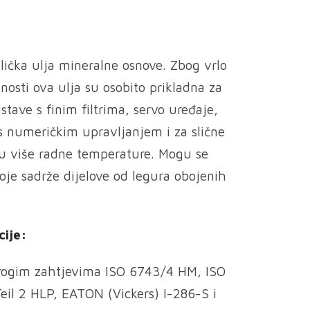
lička ulja mineralne osnove. Zbog vrlo
lnosti ova ulja su osobito prikladna za
ustave s finim filtrima, servo uređaje,
 s numeričkim upravljanjem i za slične
u više radne temperature. Mogu se
oje sadrže dijelove od legura obojenih
cije:
rogim zahtjevima ISO 6743/4 HM, ISO
il 2 HLP, EATON (Vickers) I-286-S i