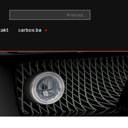
takt
carbox.ba