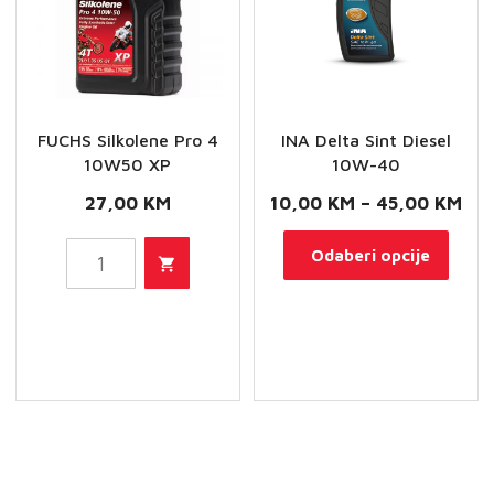
stranici
proizvoda
FUCHS Silkolene Pro 4
INA Delta Sint Diesel
10W50 XP
10W-40
Ra
27,00
KM
10,00
KM
–
45,00
KM
cij
Ovaj
FUCHS
Odaberi opcije
od
proi
Silkolene
10,
ima
Pro
do
više
4
45,
varij
10W50
Opci
XP
se
količina
mog