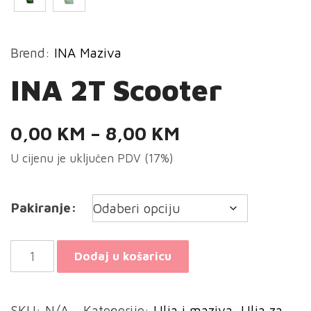
Brend:
INA Maziva
INA 2T Scooter
Raspon
0,00
KM
–
8,00
KM
cijena:
U cijenu je uključen PDV (17%)
od
0,00 KM
Pakiranje:
do
8,00 KM
INA
Dodaj u košaricu
2T
Scooter
SKU:
N/A
Kategorije:
Ulja i maziva
,
Ulja za