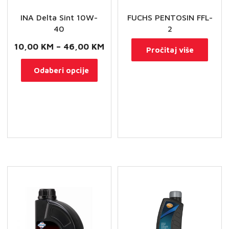
INA Delta Sint 10W-
FUCHS PENTOSIN FFL-
40
2
Raspon
10,00
KM
–
46,00
KM
Pročitaj više
cijena:
Ovaj
Odaberi opcije
od
proizvod
10,00 KM
ima
do
više
46,00 KM
varijanti.
Opcije
se
mogu
odabrati
na