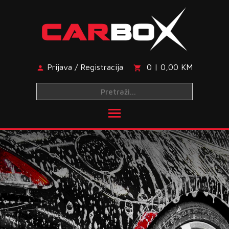
Skip
to
content
Prijava / Registracija
0 | 0,00 KM
Toggle main menu visibi