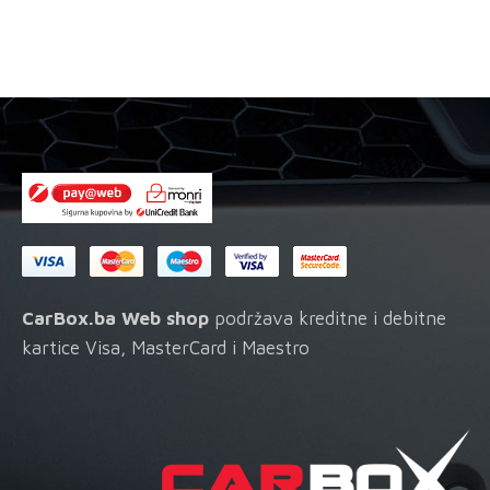
odab
na
stran
proi
CarBox.ba Web shop
podržava kreditne i debitne
kartice Visa, MasterCard i Maestro