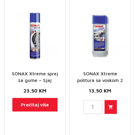
količina
količina
SONAX Xtreme sprej
SONAX Xtreme
za gume – Sjaj
politura sa voskom 2
23,50
KM
13,50
KM
SONAX
Pročitaj više
Xtreme
politura
sa