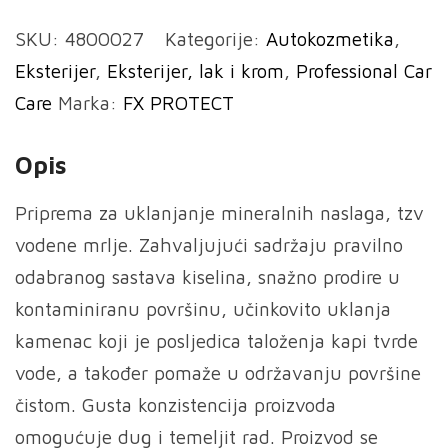
Water
SKU:
4800027
Kategorije:
Autokozmetika
,
Spot
Eksterijer
,
Eksterijer, lak i krom
,
Professional Car
Remover
Care
Marka:
FX PROTECT
-
Za
Opis
uklanjanje
tragova
Priprema za uklanjanje mineralnih naslaga, tzv
kamenca
vodene mrlje. Zahvaljujući sadržaju pravilno
500ml
odabranog sastava kiselina, snažno prodire u
količina
kontaminiranu površinu, učinkovito uklanja
kamenac koji je posljedica taloženja kapi tvrde
vode, a također pomaže u održavanju površine
čistom. Gusta konzistencija proizvoda
omogućuje dug i temeljit rad. Proizvod se