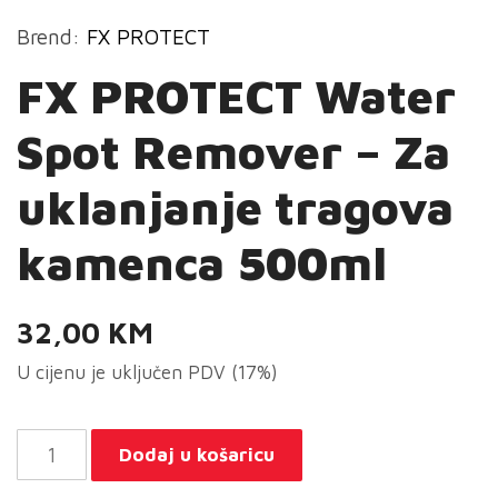
Brend:
FX PROTECT
FX PROTECT Water
Spot Remover – Za
uklanjanje tragova
kamenca 500ml
32,00
KM
U cijenu je uključen PDV (17%)
FX
Dodaj u košaricu
PROTECT