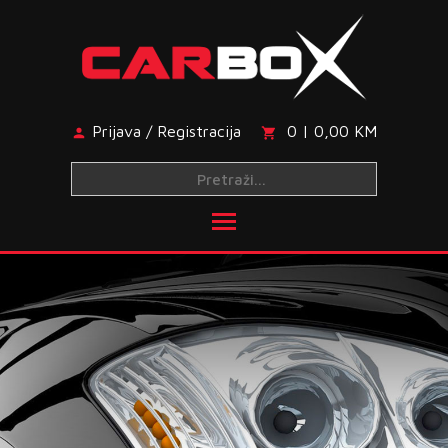
Skip
to
content
Prijava / Registracija
0 | 0,00 KM
Toggle main menu visibi