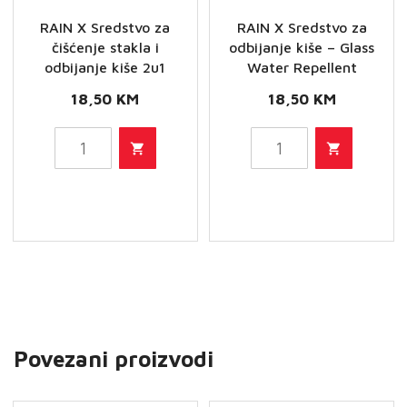
RAIN X Sredstvo za
RAIN X Sredstvo za
čišćenje stakla i
odbijanje kiše – Glass
odbijanje kiše 2u1
Water Repellent
18,50
KM
18,50
KM
RAIN
RAIN
X
X
Sredstvo
Sredstvo
za
za
čišćenje
odbijanje
stakla
kiše
i
-
odbijanje
Glass
Povezani proizvodi
kiše
Water
2u1
Repellent