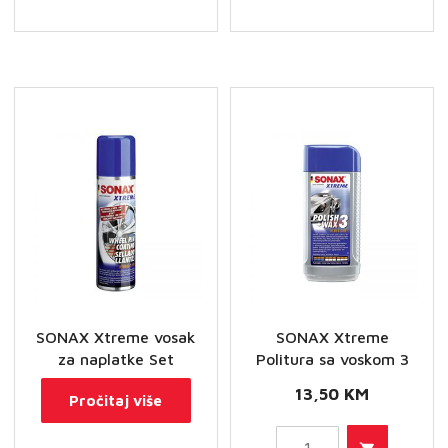
voskom
2
količina
SONAX Xtreme vosak
SONAX Xtreme
za naplatke Set
Politura sa voskom 3
13,50
KM
Pročitaj više
SONAX