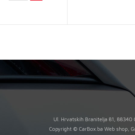
količina
i
v
v
O
s
o
n
s
p
Ul. Hrvatskih Branitelja 81, 8834
Copyright © CarBox.ba Web shop, G