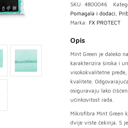
SKU:
4800046
Kateg
Pomagala i dodaci
,
Pri
Marka:
FX PROTECT
Opis
Mint Green je daleko na
karakterizira široka i 
visokokvalitetne pređe,
kvalitete. Odgovarajuća
osiguravaju lako čišćen
učinkovitost rada.
Mikrofibra Mint Green k
dvije vrste čekinja. S 