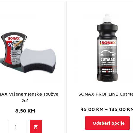
AX Višenamjenska spužva
SONAX PROFILINE CutM
2u1
SONAX
45,00
KM
–
135,00
K
8,50
KM
enamjenska
O
Odaberi opcije
užva 2u1
p