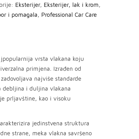
orije:
Eksterijer
,
Eksterijer, lak i krom
,
bor i pomagala
,
Professional Car Care
jpopularnija vrsta vlakana koju
univerzalna primjena. Izrađen od
 zadovoljava najviše standarde
 debljina i duljina vlakana
je prljavštine, kao i visoku
arakterizira jedinstvena struktura
jedne strane, meka vlakna savršeno