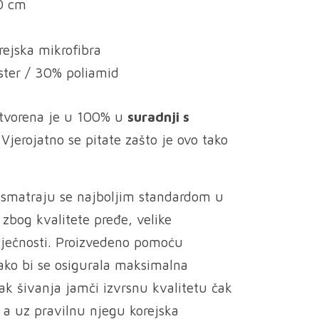
0 cm
rejska mikrofibra
ster / 30% poliamid
stvorena je u 100% u
suradnji s
.
Vjerojatno se pitate zašto je ovo tako
a
smatraju se najboljim standardom u
zbog kvalitete pređe, velike
vječnosti. Proizvedeno pomoću
kako bi se osigurala maksimalna
pak šivanja jamči izvrsnu kvalitetu čak
 a uz pravilnu njegu korejska