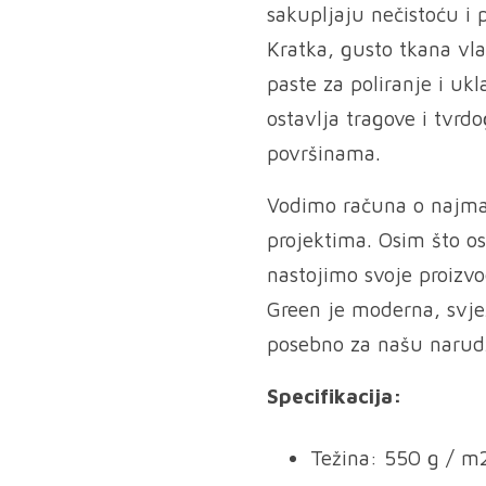
sakupljaju nečistoću i 
Kratka, gusto tkana vla
paste za poliranje i uk
ostavlja tragove i tvrd
površinama.
Vodimo računa o najma
projektima. Osim što o
nastojimo svoje proizvo
Green je moderna, svjež
posebno za našu narud
Specifikacija:
Težina: 550 g / m