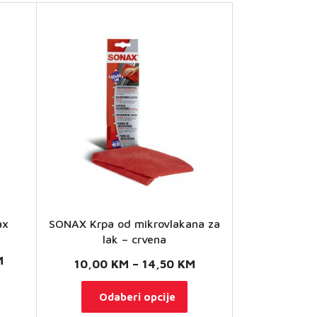
ax
SONAX Krpa od mikrovlakana za
lak – crvena
Raspon
M
Raspon
10,00
KM
–
14,50
KM
cijena:
cijena:
vaj
Ovaj
Odaberi opcije
od
od
roizvod
proizvod