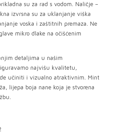
prikladna su za rad s vodom. Naličje –
kna izvrsna su za uklanjanje viška
lanjanje voska i zaštitnih premaza. Ne
oglave mikro dlake na očišćenim
njim detaljima u našim
siguravamo najvišu kvalitetu,
de učiniti i vizualno atraktivnim. Mint
a, lijepa boja nane koja je stvorena
žbu.
2