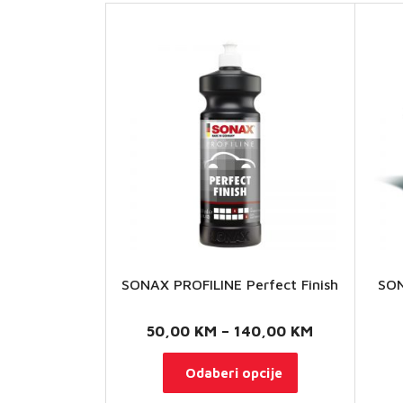
SONAX PROFILINE Perfect Finish
SON
Raspon
50,00
KM
–
140,00
KM
Viš
cijena:
Ovaj
Odaberi opcije
sp
od
proizvod