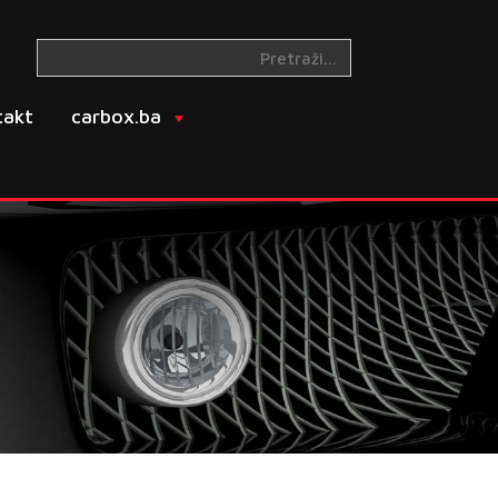
takt
carbox.ba