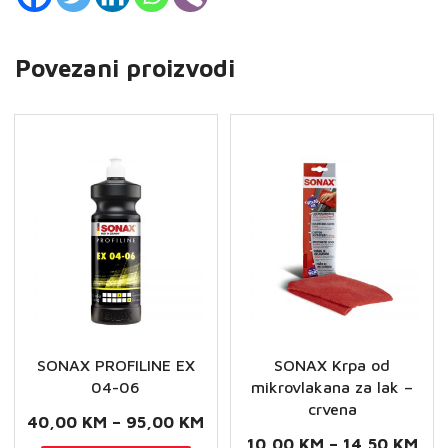
Povezani proizvodi
SONAX PROFILINE EX
SONAX Krpa od
04-06
mikrovlakana za lak –
crvena
Raspon
40,00
KM
–
95,00
KM
Ras
10,00
KM
–
14,50
KM