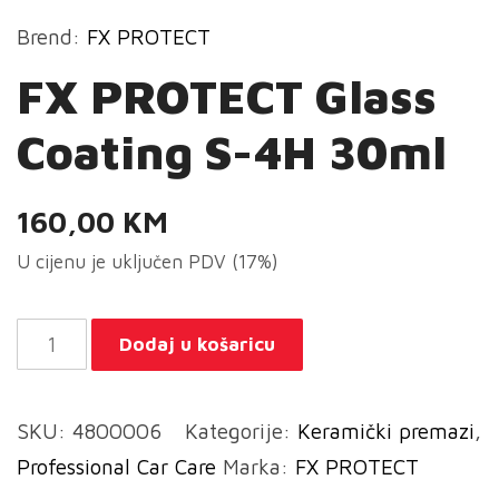
Brend:
FX PROTECT
FX PROTECT Glass
Coating S-4H 30ml
160,00
KM
U cijenu je uključen PDV (17%)
FX
Dodaj u košaricu
PROTECT
Glass
SKU:
4800006
Kategorije:
Keramički premazi
,
Coating
Professional Car Care
Marka:
FX PROTECT
S-