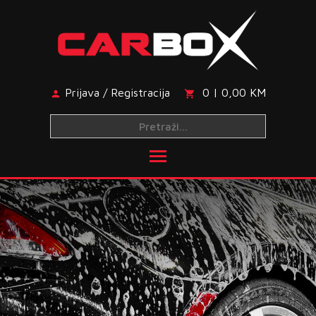
Skip
to
content
Prijava / Registracija
0 | 0,00 KM
Toggle main menu visibi