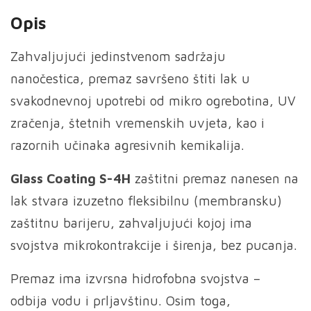
4H
Opis
30ml
količina
Zahvaljujući jedinstvenom sadržaju
nanočestica, premaz savršeno štiti lak u
svakodnevnoj upotrebi od mikro ogrebotina, UV
zračenja, štetnih vremenskih uvjeta, kao i
razornih učinaka agresivnih kemikalija.
Glass Coating S-4H
zaštitni premaz nanesen na
lak stvara izuzetno fleksibilnu (membransku)
zaštitnu barijeru, zahvaljujući kojoj ima
svojstva mikrokontrakcije i širenja, bez pucanja.
Premaz ima izvrsna hidrofobna svojstva –
odbija vodu i prljavštinu. Osim toga,