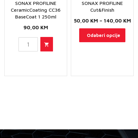
SONAX PROFILINE
SONAX PROFILINE
CeramicCoating CC36
Cut&Finish
BaseCoat 1 250ml
Ra
50,00
KM
–
140,00
KM
90,00
KM
cij
Ovaj
Odaberi opcije
od
SONAX
proi
50
PROFILINE
ima
do
CeramicCoating
više
14
CC36
varij
BaseCoat
Opci
1
se
250ml
mog
količina
odab
na
stran