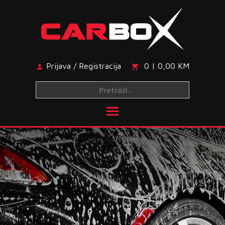
Skip
to
content
Prijava / Registracija
0 | 0,00 KM
Toggle main menu visibi