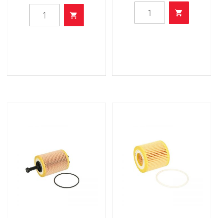
HU
HU
718/1
7008
K
Z
-
-
Filter
Filter
ulja
ulja
količina
količina