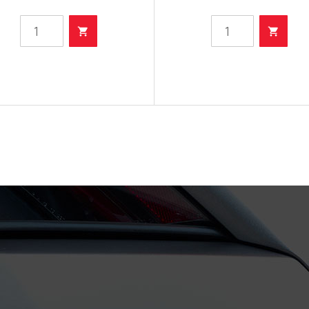
K -
X -
Filter
Filter
ulja
ulja
količina
količina