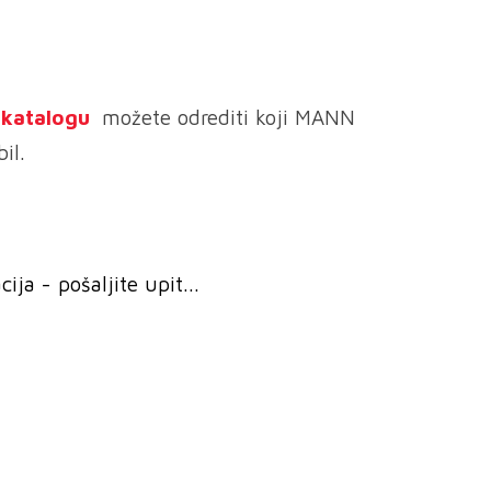
e katalogu
možete odrediti koji MANN
il.
ja - pošaljite upit...