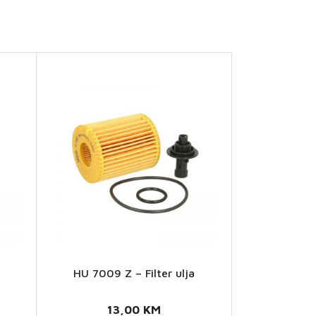
a
HU 7009 Z – Filter ulja
HU
7009 Z
13,00
KM