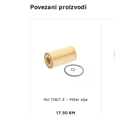
Povezani proizvodi
HU 718/1 Z – Filter ulja
HU
718/1 Z
17,50
KM