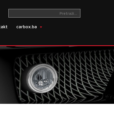
takt
carbox.ba