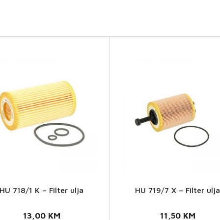
HU 718/1 K – Filter ulja
HU 719/7 X – Filter ulj
HU
HU
718/1
719/7
13,00
KM
11,50
KM