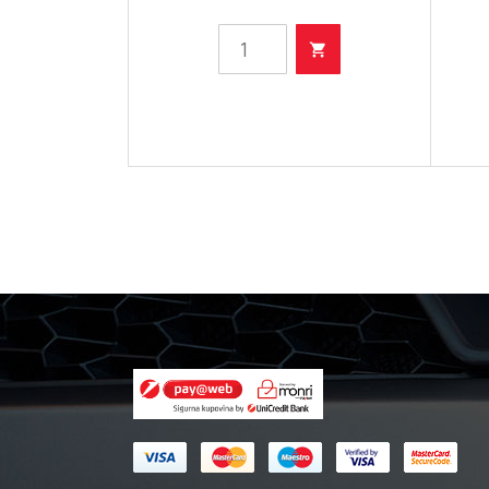
- Filter
ulja
količina