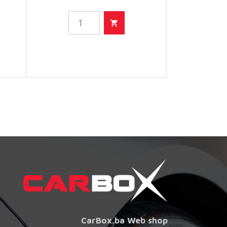
- Filter
ulja
količina
CarBox.ba Web shop