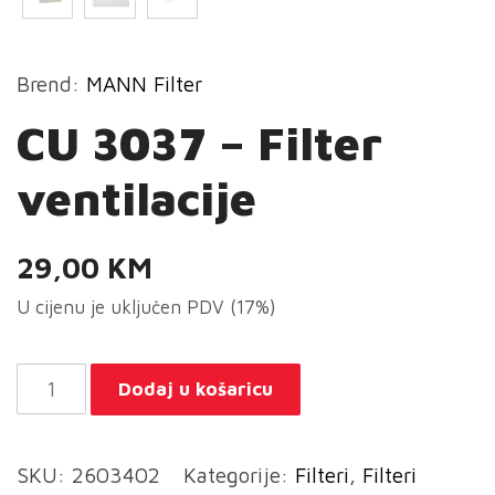
Brend:
MANN Filter
CU 3037 – Filter
ventilacije
29,00
KM
U cijenu je uključen PDV (17%)
CU
Dodaj u košaricu
3037
-
SKU:
2603402
Kategorije:
Filteri
,
Filteri
Filter