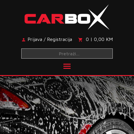
Skip
to
content
Prijava / Registracija
0 | 0,00 KM
Toggle main menu visibi