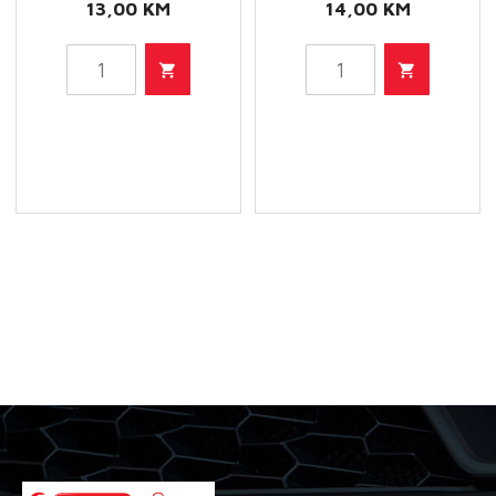
13,00
KM
14,00
KM
HU
HU
718/1
612
K
X
-
-
Filter
Filter
ulja
ulja
količina
količina