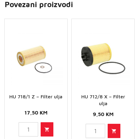
Povezani proizvodi
HU 718/1 Z – Filter ulja
HU 712/8 X – Filter
ulja
17,50
KM
9,50
KM
HU
HU
718/1
712/8