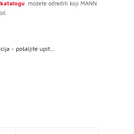
e katalogu
možete odrediti koji MANN
il.
ja - pošaljite upit...