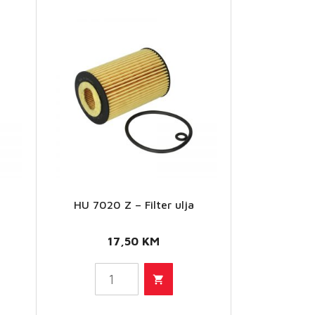
a
HU 7020 Z – Filter ulja
HU
7020 Z
17,50
KM
- Filter
ulja
količina