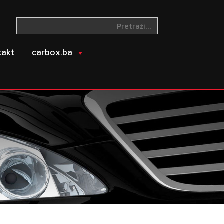
takt
carbox.ba