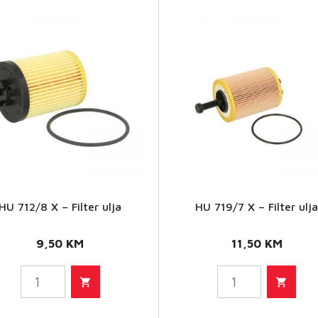
HU 712/8 X – Filter ulja
HU 719/7 X – Filter ulj
HU
HU
712/8
719/7
9,50
KM
11,50
KM
X -
X -
Filter
Filter
ulja
ulja