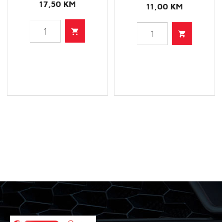
17,50
KM
11,00
KM
HU
HU
514
712/7
X
X
-
-
Filter
Filter
ulja
ulja
količina
količina