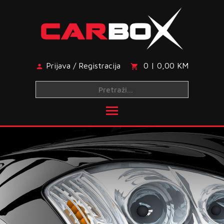
Skip
to
content
Prijava / Registracija
0 | 0,00 KM
Toggle main menu visibi