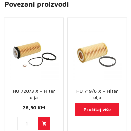
Povezani proizvodi
HU 720/3 X – Filter
HU 719/6 X – Filter
ulja
ulja
26,50
KM
Pročitaj više
HU
720/3