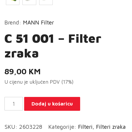
Brend:
MANN Filter
C 51 001 – Filter
zraka
89,00
KM
U cijenu je uključen PDV (17%)
C
Dodaj u košaricu
51
001
SKU:
2603228
Kategorije:
Filteri
,
Filteri zraka
-