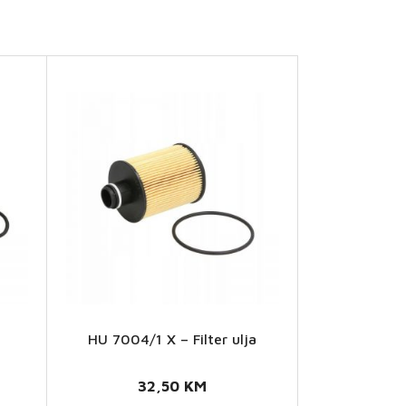
HU 7004/1 X – Filter ulja
HU
7004/1
32,50
KM
X -