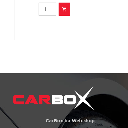
Filter
ulja
količina
CarBox.ba Web shop