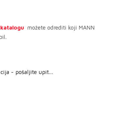
e katalogu
možete odrediti koji MANN
il.
ja - pošaljite upit...