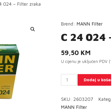
4 024 – Filter zraka
Brend:
MANN Filter
C 24 024 
59,50
KM
U cijenu je uključen PDV 
C
Dodaj u koša
24
024
SKU:
2603207
Kateg
-
MANN Filter
Filter