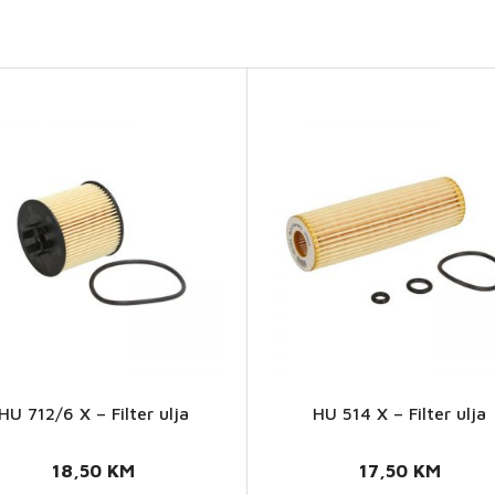
HU 712/6 X – Filter ulja
HU 514 X – Filter ulja
HU
HU 514
712/6
X -
18,50
KM
17,50
KM
X -