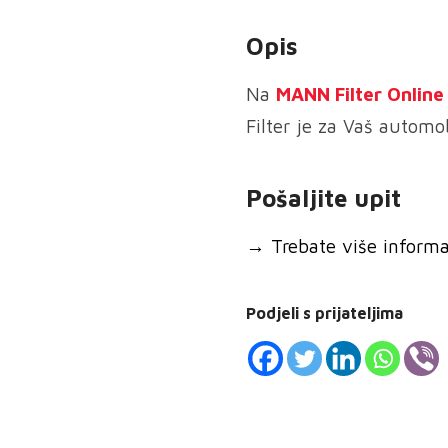
zraka
Opis
količina
Na
MANN
Filter Onlin
Filter je za Vaš automob
Pošaljite upit
→
Trebate više informaci
Podjeli s prijateljima