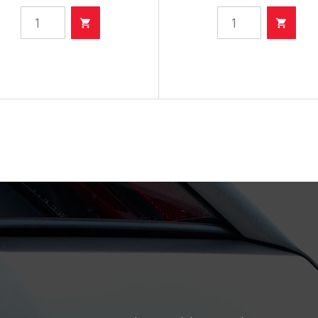
Filter
Filter
ulja
ulja
količina
količina