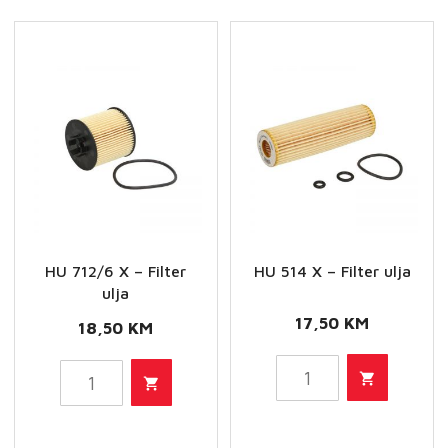
količina
količina
HU 712/6 X – Filter
HU 514 X – Filter ulja
ulja
17,50
KM
18,50
KM
HU
HU
514
712/6
X
X