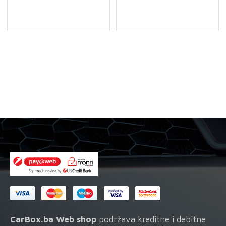
-
-
Filter
Filter
ulja
ulja
količina
količina
CarBox.ba Web shop
podržava kreditne i debitne