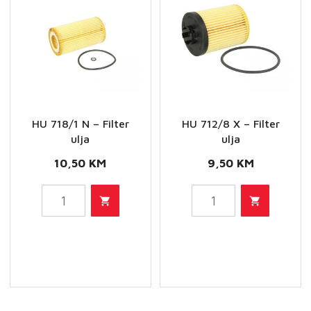
HU 718/1 N – Filter
HU 712/8 X – Filter
ulja
ulja
10,50
KM
9,50
KM
HU
HU
718/1
712/8
N
X
-
-
Filter
Filter
ulja
ulja