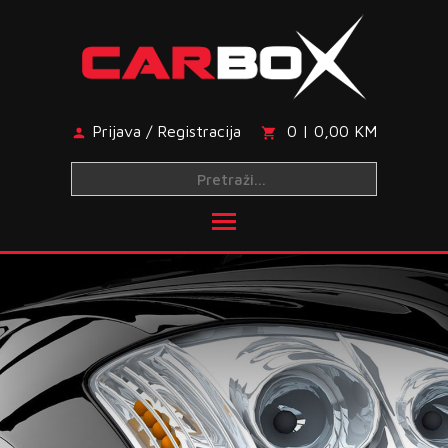
Skip
to
content
Prijava / Registracija
0 | 0,00 KM
Toggle main menu visibi