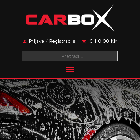
Skip
to
content
Prijava / Registracija
0 | 0,00 KM
Toggle main menu visibi